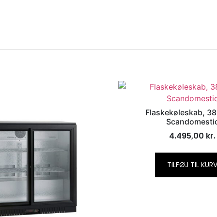
Flaskekøleskab, 386
Scandomesti
4.495,00
kr.
TILFØJ TIL KUR