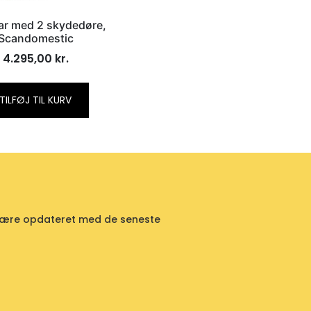
ar med 2 skydedøre,
Scandomestic
4.295,00
kr.
TILFØJ TIL KURV
id være opdateret med de seneste