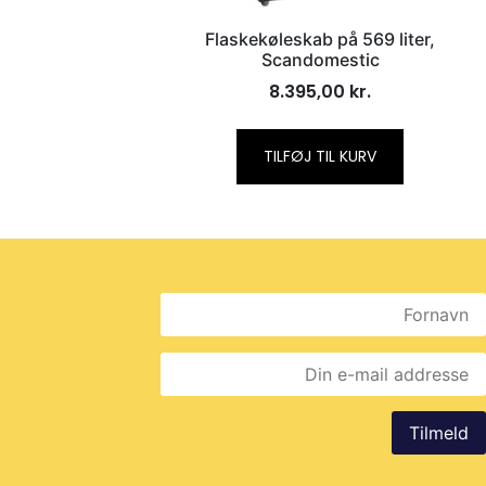
Flaskekøleskab på 569 liter,
Scandomestic
8.395,00
kr.
TILFØJ TIL KURV