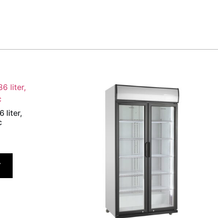
 liter,
c
V