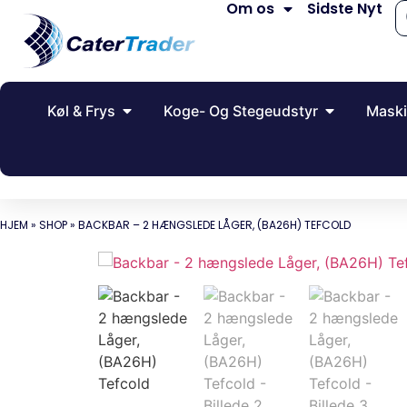
Om os
Sidste Nyt
Køl & Frys
Koge- Og Stegeudstyr
Maski
HJEM
»
SHOP
»
BACKBAR – 2 HÆNGSLEDE LÅGER, (BA26H) TEFCOLD