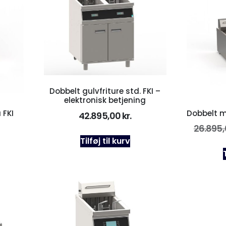
Dobbelt gulvfriture std. FKI –
elektronisk betjening
 FKI
Dobbelt m
42.895,00
kr.
26.895
Tilføj til kurv