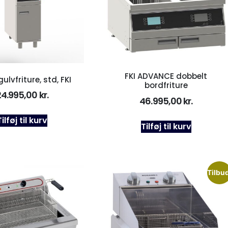
FKI ADVANCE dobbelt
gulvfriture, std, FKI
bordfriture
24.995,00
kr.
46.995,00
kr.
Tilføj til kurv
Tilføj til kurv
Tilbud