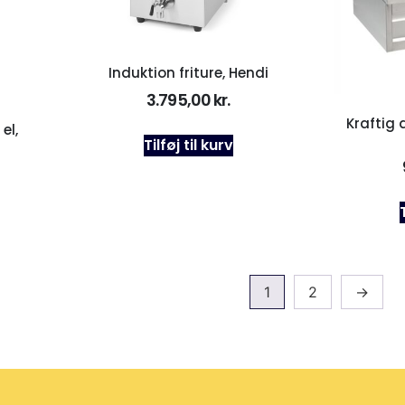
Induktion friture, Hendi
3.795,00
kr.
Kraftig 
el,
Tilføj til kurv
1
2
→