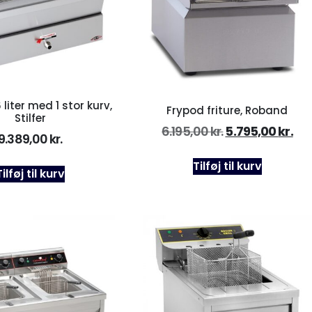
6 liter med 1 stor kurv,
Frypod friture, Roband
Stilfer
6.195,00
kr.
5.795,00
kr.
9.389,00
kr.
Tilføj til kurv
Tilføj til kurv