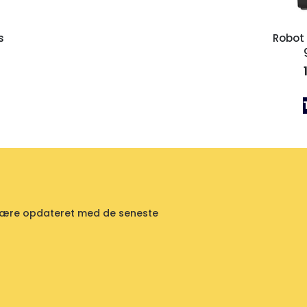
s
Robot
id være opdateret med de seneste