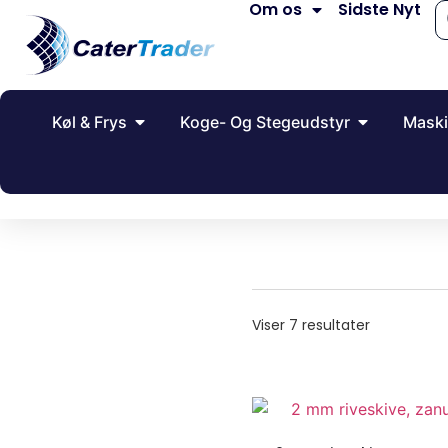
Om os
Sidste Nyt
Køl & Frys
Koge- Og Stegeudstyr
Maski
Viser 7 resultater